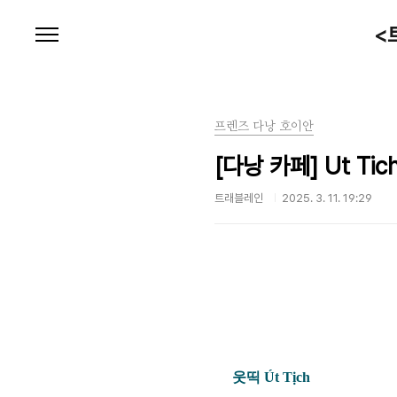
본문 바로가기
<
프렌즈 다낭 호이안
[다낭 카페] Ut Tic
트래블레인
2025. 3. 11. 19:29
웃띡
Út Tịch