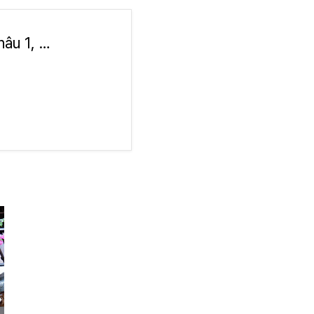
웃 띠크 카페 · 73 Nguyễn Thái Học, Hải Châu 1, Hải Châu, Đà Nẵng 550000 베트남