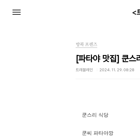
본문 바로가기
<
방콕 프렌즈
[파타야 맛집] 쿤스
트래블레인
2024. 11. 29. 08:28
쿤스리 식당
쿤씨 파타야깡