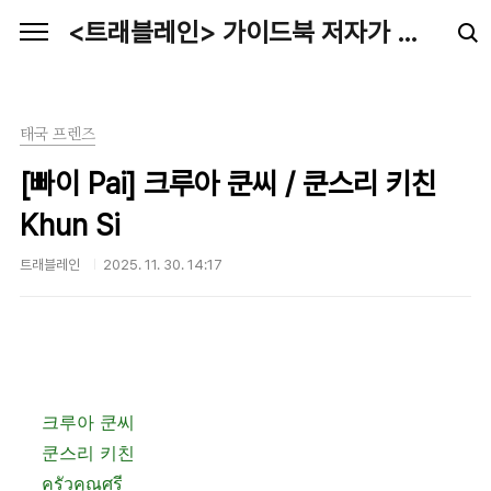
본문 바로가기
<트래블레인> 가이드북 저자가 전하는 최신 여행정보
태국 프렌즈
[빠이 Pai] 크루아 쿤씨 / 쿤스리 키친
Khun Si
트래블레인
2025. 11. 30. 14:17
크루아 쿤씨
쿤스리 키친
ครัวคุณศรี