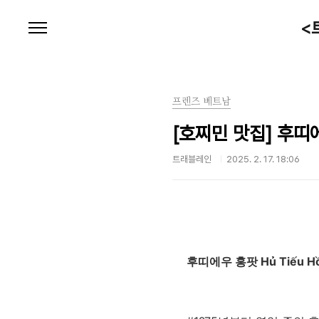
본문 바로가기
<
프렌즈 베트남
[호찌민 맛집] 후띠에우
트래블레인
2025. 2. 17. 18:06
후띠에우 홍팟 Hủ Tiếu Hồ