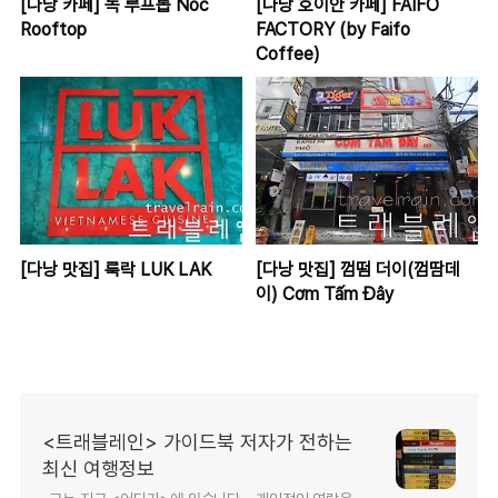
[다낭 카페] 녹 루프톱 Nóc
[다낭 호이안 카페] FAIFO
Rooftop
FACTORY (by Faifo
Coffee)
[다낭 맛집] 룩락 LUK LAK
[다낭 맛집] 껌떰 더이(껌땀데
이) Cơm Tấm Đây
<트래블레인> 가이드북 저자가 전하는
최신 여행정보