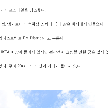
 라이프스타일을 강조했다
.
화점
,
엠카르티에 백화점
(
엠쿼티아
)
과 같은 회사에서 만들었다
.
 엠디스트릭트
EM District
라고 부른다
.
아
IKEA
매장이 들어서 있지만 관광객이 쇼핑할 만한 곳은 많지 
있다
.
무려
90
여개의 식당과 카페가 들어서 있다
.