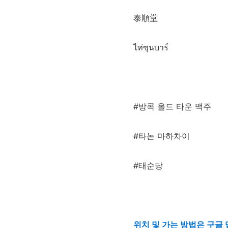
泰順堂
ไท่ซุนบาร์
#방콕 올드 타운 맥주
#타논 마하차이
#태순당
위치 및 가는 방법은 구글 